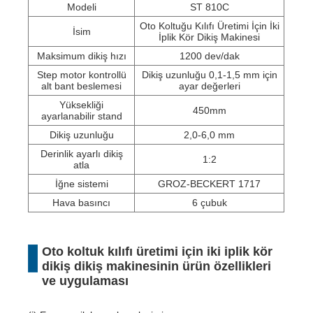
Modeli
ST 810C
Oto Koltuğu Kılıfı Üretimi İçin İki
İsim
İplik Kör Dikiş Makinesi
Maksimum dikiş hızı
1200 dev/dak
Step motor kontrollü
Dikiş uzunluğu 0,1-1,5 mm için
alt bant beslemesi
ayar değerleri
Yüksekliği
450mm
ayarlanabilir stand
Dikiş uzunluğu
2,0-6,0 mm
Derinlik ayarlı dikiş
1:2
atla
İğne sistemi
GROZ-BECKERT 1717
Hava basıncı
6 çubuk
Oto koltuk kılıfı üretimi için iki iplik kör
dikiş dikiş makinesinin ürün özellikleri
ve uygulaması