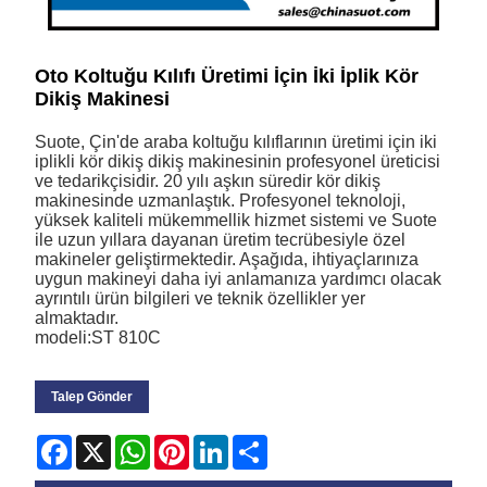
Oto Koltuğu Kılıfı Üretimi İçin İki İplik Kör
Dikiş Makinesi
Suote, Çin'de araba koltuğu kılıflarının üretimi için iki
iplikli kör dikiş dikiş makinesinin profesyonel üreticisi
ve tedarikçisidir. 20 yılı aşkın süredir kör dikiş
makinesinde uzmanlaştık. Profesyonel teknoloji,
yüksek kaliteli mükemmellik hizmet sistemi ve Suote
ile uzun yıllara dayanan üretim tecrübesiyle özel
makineler geliştirmektedir. Aşağıda, ihtiyaçlarınıza
uygun makineyi daha iyi anlamanıza yardımcı olacak
ayrıntılı ürün bilgileri ve teknik özellikler yer
almaktadır.
modeli:ST 810C
Talep Gönder
Facebook
X
WhatsApp
Pinterest
LinkedIn
Share