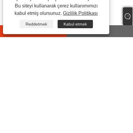
Bu siteyi kullanarak çerez kullanımımızı
kabul etmiş olursunuz.
Gizlilik Politikası
Reddetmek
Kabul etmek
whatsapp
E-mail
BIZE ULAŞIN
Adres:
No7 Yonghe 2ND Yolu, Endüstriyel Fonksiyonel
Alan, Chengdong Caddesi Yueqing, Zhejiang
Eyaleti, Çin.
tel:
+86-15906492353
E-posta:
sales@chinasuot.com