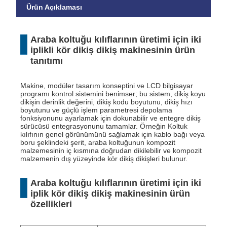
Ürün Açıklaması
Araba koltuğu kılıflarının üretimi için iki
iplikli kör dikiş dikiş makinesinin ürün
tanıtımı
Makine, modüler tasarım konseptini ve LCD bilgisayar
programı kontrol sistemini benimser; bu sistem, dikiş koyu
dikişin derinlik değerini, dikiş kodu boyutunu, dikiş hızı
boyutunu ve güçlü işlem parametresi depolama
fonksiyonunu ayarlamak için dokunabilir ve entegre dikiş
sürücüsü entegrasyonunu tamamlar. Örneğin Koltuk
kılıfının genel görünümünü sağlamak için kablo bağı veya
boru şeklindeki şerit, araba koltuğunun kompozit
malzemesinin iç kısmına doğrudan dikilebilir ve kompozit
malzemenin dış yüzeyinde kör dikiş dikişleri bulunur.
Araba koltuğu kılıflarının üretimi için iki
iplik kör dikiş dikiş makinesinin ürün
özellikleri